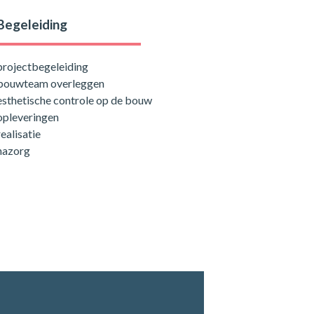
Begeleiding
projectbegeleiding
bouwteam overleggen
esthetische controle op de bouw
opleveringen
realisatie
nazorg