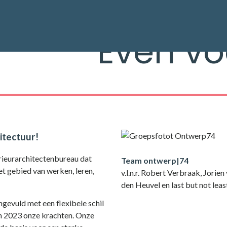
Even vo
hitectuur!
rieurarchitectenbureau dat
Team ontwerp|74
t gebied van werken, leren,
v.l.n.r. Robert Verbraak, Jorie
den Heuvel en last but not lea
evuld met een flexibele schil
in 2023 onze krachten. Onze