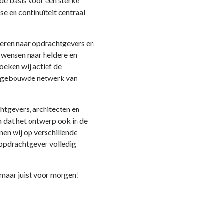
de basis voor een sterke
se en continuïteit centraal
steren naar opdrachtgevers en
 wensen naar heldere en
oeken wij actief de
pgebouwde netwerk van
tgevers, architecten en
n dat het ontwerp ook in de
nen wij op verschillende
 opdrachtgever volledig
 maar juist voor morgen!